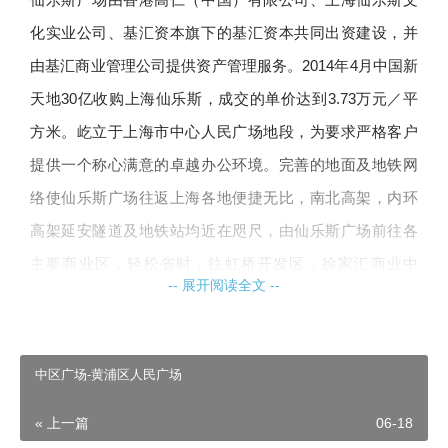
化实业公司、基汇资本旗下的基汇资本共同出资建设，并
由基汇商业管理公司提供资产管理服务。2014年4月中国新
天地30亿收购上海仙乐斯，成交的单价达到3.73万元／平
方米。屹立于上海市中心人民广场地段，为要求严格客户
提供一个称心满意的卓越办公环境。完善的地面及地铁网
络使仙乐斯广场往返上海各地便捷无比，南北高架，内环
高架延安隧道及地铁站均近在咫尺，由仙乐斯广场前往各
主要商业区，轻松省时，往虹桥开发区，徐家汇商业中
-- 展开阅读全文 --
心，淮海路商业街，浦东陆家嘴金融中心等均只有十五至
二十分钟车程。四周布满了酒店、政府机构、咨询及文化
娱乐中心，如明天广场万豪酒店、上海市府、上海建筑规
中区广场-黄浦区人民广场
划馆、上海电视台、上海博物馆、上海大剧院、南京路步
« 上一篇
06-18
行街等。