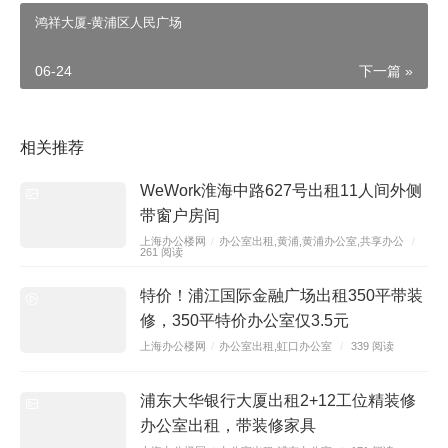
鸿祥大厦-黄浦区人民广场
06-24
下一篇 »
项目参数
地址：上海市黄浦区南京西路388号
相关推荐
开发商:仙乐斯房地产有限公司
物业公司:仲量联行仙乐斯广场物业管理中心
WeWork淮海中路627号出租11人间外侧
租金均价:7.5-9元/㎡/天（具体根据面积楼层朝向不同而
带窗户房间
上海办公楼网
/
办公室出租
,
黄浦
,
黄浦办公室
,
共享办公
/
定，看中可商谈）
261 阅读
招商电话：021-52560882
特价！浦江国际金融广场出租350平带装
物业费：38.16元/㎡/月
修，350平特价办公室仅3.5元
地铁线路：地铁1号线，2号线，8号线人民广场站
上海办公楼网
/
办公室出租
,
虹口办公室
/
339 阅读
楼层总高：地上37层，地下3层
浦东大华银行大厦出租2+12工位精装修
建筑面积:81000㎡
办公室出租，带装修家具
标准层面积：约为2000-2200平方米