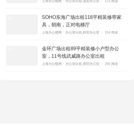
上海办公楼网
/
办公室出租
,
浦东办公室
/
171 阅读
净层高:2.7M
SOHO东海广场出租118平精装修带家
出租起租面积：100平米起
具，朝南，正对电梯厅
交付标准：架空地板+乳胶漆白墙+矿棉板吊顶
上海办公楼网
/
办公室出租
,
静安办公室
/
214 阅读
空调性质:中央空调，8：00～19：00 周一至周五 8：00～
13：00 周六
金环广场出租89平精装修小户型办公
室，11号线武威路办公室出租
电梯数量：客梯17部，货梯1部
上海办公楼网
/
办公室出租
,
普陀办公室
/
201 阅读
电梯品牌：schindler牌
停车位:地上20个，地下300个
停车费:2000元/月
入驻知名企业：荷兰皇家航空公司上海办事处，中信保城
投资，渣华货运（中国）有限公司，杰伟士（中国）投资
有限公司，罗科通信技术（上海）有限公司，住仓国际货
运有限公司，思爱普(北京)软件系统有限公司上海分公司，