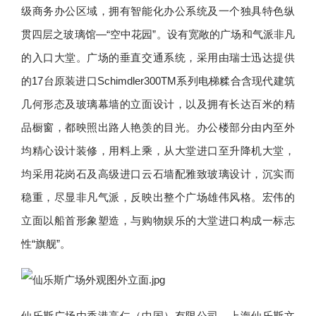
级商务办公区域，拥有智能化办公系统及一个独具特色纵
贯四层之玻璃馆—“空中花园”。设有宽敞的广场和气派非凡
的入口大堂。广场的垂直交通系统，采用由瑞士迅达提供
的17台原装进口Schimdler300TM系列电梯糅合含现代建筑
几何形态及玻璃幕墙的立面设计，以及拥有长达百米的精
品橱窗，都映照出路人艳羡的目光。办公楼部分由内至外
均精心设计装修，用料上乘，从大堂进口至升降机大堂，
均采用花岗石及高级进口云石墙配雅致玻璃设计，沉实而
稳重，尽显非凡气派，反映出整个广场雄伟风格。宏伟的
立面以船首形象塑造，与购物娱乐的大堂进口构成一标志
性“旗舰”。
仙乐斯广场由香港高仁（中国）有限公司、上海仙乐斯文