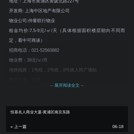
地址：上海市黄浦区黄陂北路227号
开发商: 上海中区地产有限公司
物业公司:仲量联行物业
租金均价:7.5-9元/㎡/天（具体根据面积楼层朝向不同而
定，看中可商谈）
招商电话：021-52560882
物业费：38元/㎡/月
地铁线路：1号线，2号线，8号线人民广场站
楼层总高：26层
-- 展开阅读全文 --
建筑面积:45228平方米
标准层面积：约1700平方米
净层高:2.6米
恒基名人商业大厦-黄浦区南京东路
出租起租面积：100平米起
« 上一篇
06-18
交付标准：架空地板+矿棉板吊顶+乳胶漆白墙