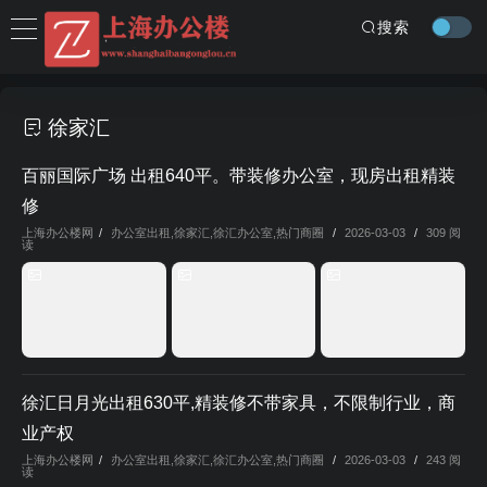
搜索
徐家汇
百丽国际广场 出租640平。带装修办公室，现房出租精装
修
上海办公楼网
/
办公室出租
,
徐家汇
,
徐汇办公室
,
热门商圈
/
2026-03-03
/
309 阅
读
徐汇日月光出租630平,精装修不带家具，不限制行业，商
业产权
上海办公楼网
/
办公室出租
,
徐家汇
,
徐汇办公室
,
热门商圈
/
2026-03-03
/
243 阅
读