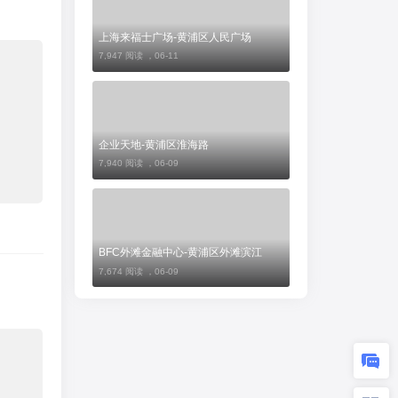
上海来福士广场-黄浦区人民广场
7,947 阅读 ，
06-11
企业天地-黄浦区淮海路
7,940 阅读 ，
06-09
BFC外滩金融中心-黄浦区外滩滨江
7,674 阅读 ，
06-09