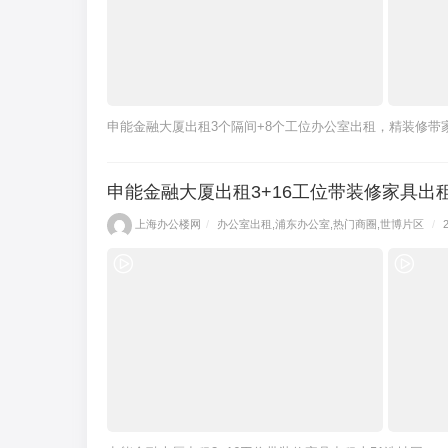
申能金融大厦出租3个隔间+8个工位办公室出租，精装修带
申能金融大厦出租3+16工位带装修家具出
上海办公楼网
/
办公室出租
,
浦东办公室
,
热门商圈
,
世博片区
/