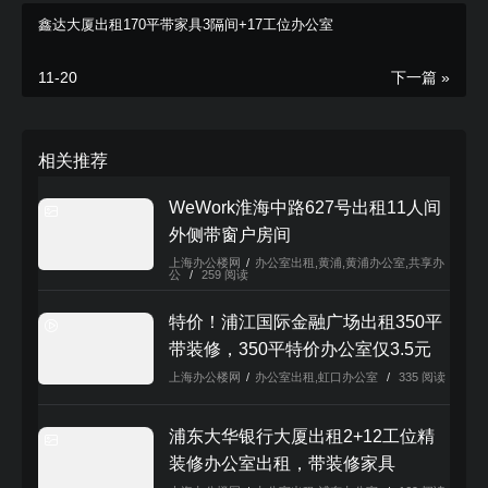
鑫达大厦出租170平带家具3隔间+17工位办公室
立即咨询报
11-20
下一篇 »
价
立即咨询电话：
021-52560882
相关推荐
本文来自投稿，不代表本站立场，如若转载，请注明出处：
WeWork淮海中路627号出租11人间
https://www.shanghaibangonglou.cn/2792.html
外侧带窗户房间
上海办公楼网
/
办公室出租
,
黄浦
,
黄浦办公室
,
共享办
公
/
259 阅读
特价！浦江国际金融广场出租350平
带装修，350平特价办公室仅3.5元
上海办公楼网
/
办公室出租
,
虹口办公室
/
335 阅读
浦东大华银行大厦出租2+12工位精
装修办公室出租，带装修家具