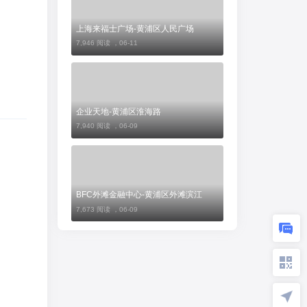
上海来福士广场-黄浦区人民广场
7,946 阅读 ，
06-11
企业天地-黄浦区淮海路
7,940 阅读 ，
06-09
BFC外滩金融中心-黄浦区外滩滨江
7,673 阅读 ，
06-09