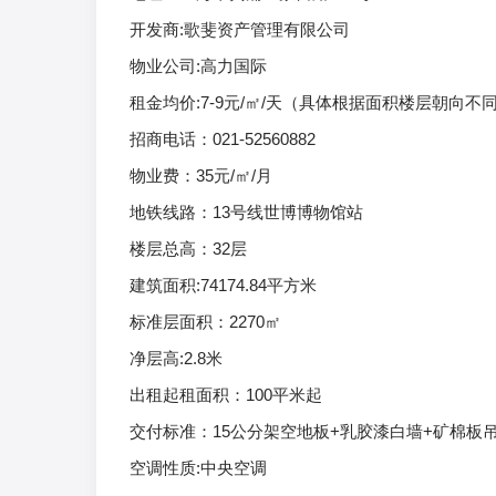
开发商:歌斐资产管理有限公司
物业公司:高力国际
租金均价:7-9元/㎡/天（具体根据面积楼层朝向
招商电话：021-52560882
物业费：35元/㎡/月
地铁线路：13号线世博博物馆站
楼层总高：32层
建筑面积:74174.84平方米
标准层面积：2270㎡
净层高:2.8米
出租起租面积：100平米起
交付标准：15公分架空地板+乳胶漆白墙+矿棉板
空调性质:中央空调