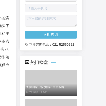
出的滨
元买下
84平
立即咨询
纷业态
立即咨询电话：
021-52560882
2.8
梯/消
热门楼盘
提供冷
宏伊国际广场-黄浦区南京东路
8,252 阅读 ，
06-11