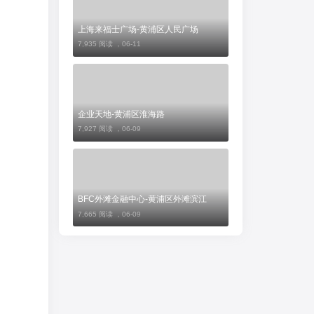
上海来福士广场-黄浦区人民广场
7,935 阅读 ，
06-11
企业天地-黄浦区淮海路
7,927 阅读 ，
06-09
BFC外滩金融中心-黄浦区外滩滨江
7,665 阅读 ，
06-09