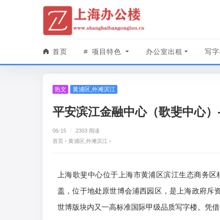
首页
项目特色
办公室出租
写字
热文
黄浦区
,
外滩滨江
平安滨江金融中心（歌斐中心）
06-15
/
2303 阅读
首页
›
黄浦区
,
外滩滨江
›
上海歌斐中心位于上海市黄浦区滨江生态商务区核
盖，位于地处原世博会浦西园区，是上海政府斥资 
世博版块内又一高标准国际甲级品质写字楼。凭借