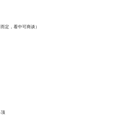
不同而定，看中可商谈）
吊顶