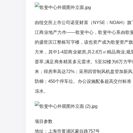
由纽交所上市公司诺亚财富（NYSE：NOAH）
江商业地产力作——歌斐中心，歌斐中心系由歌斐资产
的盛世滨江整栋写字楼，该也资产成为歌斐资产旗下
方米，其中1-4层商业裙房,共2.8万㎡精品商业
荟萃,满足商务精英多元需求。5至32楼为6万方甲
米；得房率高达72%；采用四管制风机盘管加新风空
防梯；450个停车位。办公设施配备超高交付标准
冻水。
项目参数
地址：上海市黄浦区蒙自路757号