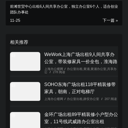
立即咨询报
前滩世贸中心出租6人间共享办公室，独立办公室6个人，适合创业
团队办事处
价
11-25
下一篇 »
立即咨询电话：
021-52560882
相关推荐
本文来自投稿，不代表本站立场，如若转载，请注明出处：
https://www.shanghaibangonglou.cn/3154.html
WeWork上海广场出租9人间共享办
公室，带装修家具一价全包，淮海路
核心地段
上海办公楼网
/
办公室出租
,
黄浦
,
黄浦办公室
,
共享办
公
/
278 阅读
SOHO东海广场出租118平精装修带
家具，朝南，正对电梯厅
上海办公楼网
/
办公室出租
,
静安办公室
/
207 阅读
金环广场出租89平精装修小户型办公
室，11号线武威路办公室出租