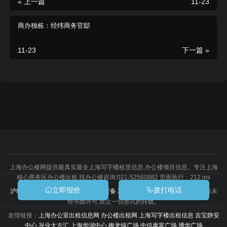
« 上一篇
11-23
商办独栋：经纬商务官邸
11-23
下一篇 »
立即咨询报价
上海办公楼网提供最真实最全上海写字楼租赁信息,办公楼项目信息。专注上海
核心商务区办公楼出租,找办公楼咨询:021-52560882 页面执行：212 ms
立即报价
拨打电话
沪ICP备18015489号-3
沪公网安备 31010602005594号
注：本站内容未
经书面许可,禁止一切形式的转载。
友情链接：
上海办公室出租信息网
办公楼出租网
上海写字楼出租信息
吉宝静安
立即咨询报
分享
封面
中心
兴业太古汇
上海华润中心
梅龙镇广场
中信泰富广场
博华广场