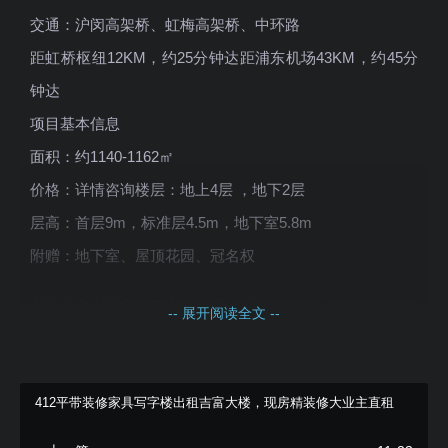
交通：沪闵高架桥、虹梅高架桥、中环路
距虹桥枢纽12KM，约25分钟达距浦东机场43KM，约45分
钟达
项目基本信息
面积：约1140-1162㎡
价格：详情咨询楼层：地上4层 ，地下2层
层高：首层9m，标准层4.5m，地下室5.8m
附赠：地下室、屋顶花园、冠名权
力波中心办公室招商出租电话:021-52560882,15502169737
-- 展开阅读全文 --
412平带装修家具写字楼出租吉富大楼，现房精装修大业主直租