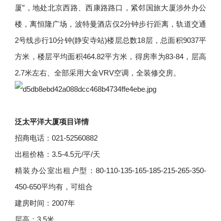
厦”，地处北京西路、西康路路口，紧邻国旅大厦涉外办公
楼，离恒隆广场，波特曼酒店仅2分钟步行距离，轨道交通
2号线步行10分钟(静安寺站)楼层总数18层，总面积9037平
方米，楼层平均面积464.82平方米，得房率为83-84，层高
2.7米左右、全部采用大金VRV空调，全装修交房。
泛太平洋大厦项目详情
招商电话：021-52560882
出租价格：3.5-4.5元/平/天
精装办公室出租户型：80-110-135-165-185-215-265-350-
450-650平均有，可组合
建房时间：2007年
层高：3.5米