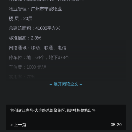
物业管理：广州市宁骏物业
楼 层：20层
总建筑面积：41600平方米
标准层高：2.8米
网络通讯：移动、联通、电信
停车位：地上64个，地下978个
车位费：1000 元/月
实用率：70%
-- 展开阅读全文 --
绿化率：30%
首创滨江壹号-大连路总部聚集区现房独栋整栋出售
« 上一篇
05-20