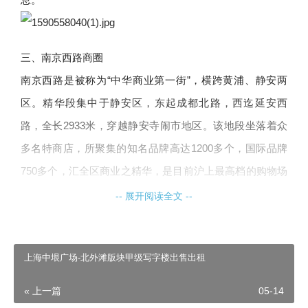
三、南京西路商圈
南京西路是被称为“中华商业第一街”，横跨黄浦、静安两
区。精华段集中于静安区，东起成都北路，西迄延安西
路，全长2933米，穿越静安寺闹市地区。该地段坐落着众
多名特商店，所聚集的知名品牌高达1200多个，国际品牌
750多个，汇全区商业之精华，是目前沪上最高档的购物场
所。我司开发的恒利国际大厦正位于南京西路CBD商圈，
-- 展开阅读全文 --
交通便捷，设施完善，商务区域环境优越。
上海中垠广场-北外滩版块甲级写字楼出售出租
四、徐家汇商圈
« 上一篇
05-14
上海徐家汇商圈的核心项目“徐家汇中心”，被称为“上海市