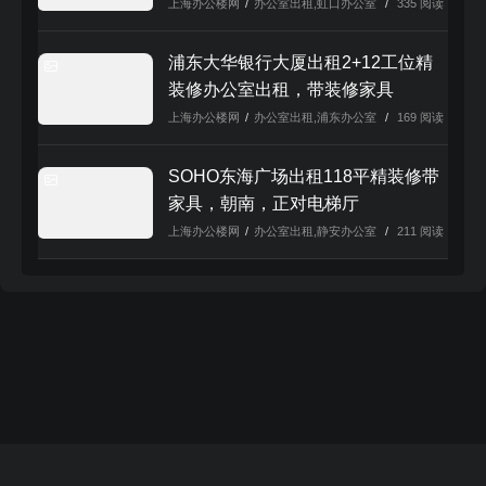
上海办公楼网
/
办公室出租
,
虹口办公室
/
335 阅读
本文来自投稿，不代表本站立场，如若转载，请注明出处：
https://www.shanghaibangonglou.cn/2216.html
浦东大华银行大厦出租2+12工位精
装修办公室出租，带装修家具
上海办公楼网
/
办公室出租
,
浦东办公室
/
169 阅读
SOHO东海广场出租118平精装修带
家具，朝南，正对电梯厅
上海办公楼网
/
办公室出租
,
静安办公室
/
211 阅读