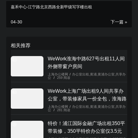
嘉禾中心-江宁路北京西路全新甲级写字楼出租
立即咨询报价
04-30
下一篇 »
相关推荐
WeWork淮海中路627号出租11人间
外侧带窗户房间
上海办公楼网
/
办公室出租
,
黄浦
,
黄浦办公室
,
共享办
公
/
259 阅读
WeWork上海广场出租9人间共享办
公室，带装修家具一价全包，淮海路
立即咨询报
核心地段
上海办公楼网
/
办公室出租
,
黄浦
,
黄浦办公室
,
共享办
公
/
281 阅读
价
特价！浦江国际金融广场出租350平
立即咨询电话：
021-52560882
带装修，350平特价办公室仅3.5元