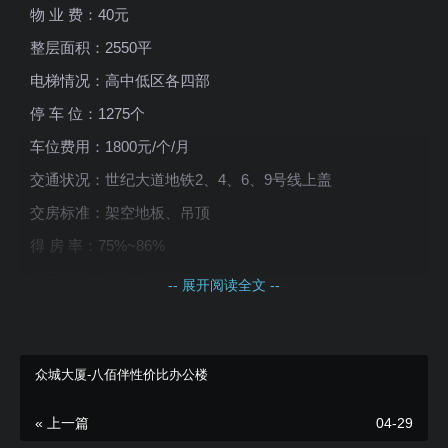
物 业 费：40元
整层面积：2550平
电梯情况：高中低区各四部
停 车 位：1275个
车位费用：1800元/个/月
交通状况：世纪大道地铁2、4、6、9号线上盖
交房标准：架空地板、吊顶
得 房 率：75%~86%
楼层净高：3米（局部3.2米）
-- 展开阅读全文 --
空调开放：周一至周五（早8:00~晚6:00）
竣工时间：2017年
众城大厦-八佰伴性价比办公楼
« 上一篇
04-29