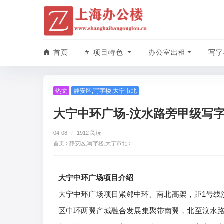
首页
项目特色
办公室出租
写字
热文
静安区
,
写字楼
,
大宁市北
大宁中环广场-汶水路旁甲级写
04-08
/
1912 阅读
首页
›
静安区
,
写字楼
,
大宁市北
›
大宁中环广场项目介绍
大宁中环广场项目紧邻中环、南北高架，距1号线
区中环两翼产城融合发展集聚带南翼，北至汶水