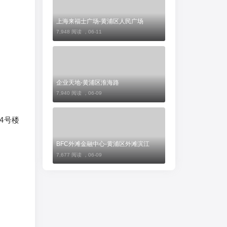
上海来福士广场-黄浦区人民广场
7,948 阅读 ，
06-11
企业天地-黄浦区淮海路
7,940 阅读 ，
06-09
，4号楼
BFC外滩金融中心-黄浦区外滩滨江
7,677 阅读 ，
06-09