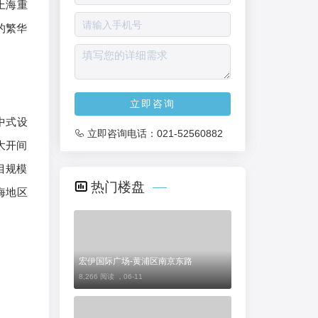
上海重
的繁华
立即咨询
中式设
立即咨询电话：
021-52560882
大开间
目规模
热门楼盘
海地区
宏伊国际广场-黄浦区南京东路
8,266 阅读 ，
06-11