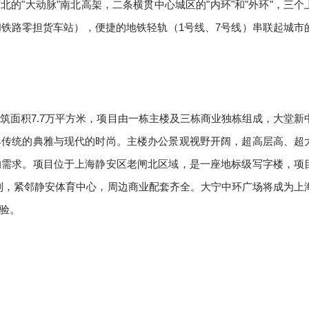
南北的"大动脉"南北高架，二条横贯中心城区的"内环"和"外环"，三个
铁路零担货车站），便捷的地铁轻轨（1号线、7号线）串联起城市
筑面积7.7万平方米，项目由一栋主楼及三栋商业独栋组成，大堂新
具传统的典雅与现代的时尚。主楼办公景观视野开阔，超高层高、超
的需求。项目位于上海静安区老闸北区域，是一座地标级写字楼，项
便利，紧邻静安体育中心，周边商业配套齐全。大宁中环广场将成为上
验。