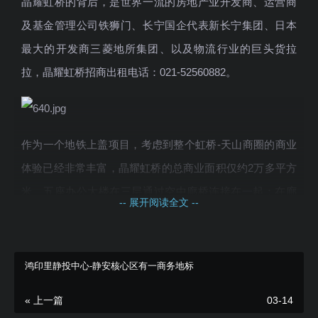
晶耀虹桥的背后，是世界一流的房地产业开发商、运营商
及基金管理公司铁狮门、长宁国企代表新长宁集团、日本
最大的开发商三菱地所集团、以及物流行业的巨头货拉
拉，晶耀虹桥招商出租电话：021-52560882。
作为一个地铁上盖项目，考虑到整个虹桥-天山商圈的商业
体验已经非常丰富，晶耀虹桥的总商业面积仅约2万多平方
米。五座办公大楼在三层通过空中廊桥连接在一起；在廊
-- 展开阅读全文 --
桥层的顶端，晶耀虹桥打造了一座云上花园，将办公与自
然紧密连结在了一起，云上花园也成为了项目又一个首层
空间。云上花园以及地面层的大量绿色公共空间的打造，
鸿印里静投中心-静安核心区有一商务地标
让晶耀虹桥的办公体验更加舒适，顺应开放时代办公人群
« 上一篇
03-14
对于大自然的向往，方便了人与人之间在户外空间的沟通