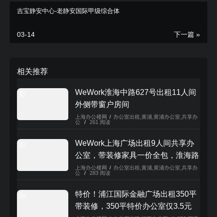
交流。而在廊桥层，廊桥空间则与办公楼标准层一起，构
吉宝静安中心-老静安国际甲级综合体
成了多个超过4000平方米的办公空间平面，顺应目前互联
03-14
下一篇 »
网及创新公司对于大面积尺度办公，以及灵活办公、社交
办公的空间要求。
相关推荐
WeWork淮海中路627号出租11人间
外侧带窗户房间
上海办公楼网
/
办公室出租
,
黄浦
,
黄浦办公室
,
共享办
公
/
261 阅读
立即咨询报价
WeWork上海广场出租9人间共享办
公室，带装修家具一价全包，淮海路
核心地段
上海办公楼网
/
办公室出租
,
黄浦
,
黄浦办公室
,
共享办
公
/
283 阅读
特价！浦江国际金融广场出租350平
带装修，350平特价办公室仅3.5元