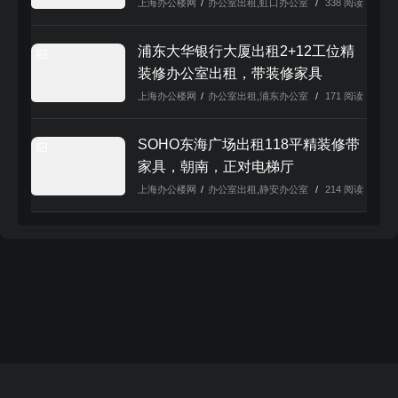
上海办公楼网
/
办公室出租
,
虹口办公室
/
338 阅读
浦东大华银行大厦出租2+12工位精
装修办公室出租，带装修家具
上海办公楼网
/
办公室出租
,
浦东办公室
/
171 阅读
立即咨询报
价
SOHO东海广场出租118平精装修带
立即咨询电话：
021-52560882
家具，朝南，正对电梯厅
上海办公楼网
/
办公室出租
,
静安办公室
/
214 阅读
本文来自投稿，不代表本站立场，如若转载，请注明出处：
https://www.shanghaibangonglou.cn/1171.html